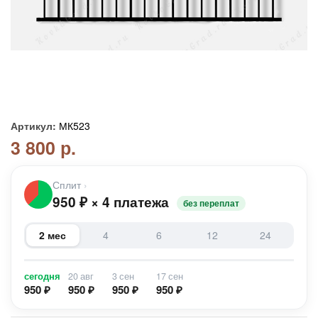
Артикул:
МК523
3 800 р.
Сплит
›
950
₽
×
4 платежа
без переплат
2 мес
4
6
12
24
сегодня
20 авг
3 сен
17 сен
950 ₽
950 ₽
950 ₽
950 ₽