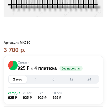
Артикул:
МК510
3 700 р.
Сплит
›
925
₽
×
4 платежа
без переплат
2 мес
4
6
12
24
сегодня
23 авг
6 сен
20 сен
925 ₽
925 ₽
925 ₽
925 ₽