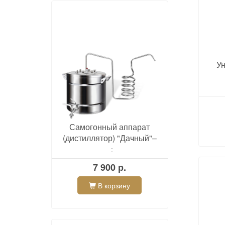
Ун
Самогонный аппарат
(дистиллятор) "Дачный"–
Эконом
:
7 900 р.
В корзину