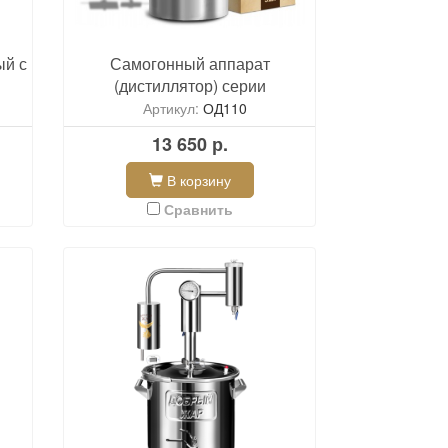
ый с
Самогонный аппарат
(дистиллятор) серии
«Скороварка» проточный с
Артикул:
ОД110
сухопарником
13 650 р.
В корзину
Сравнить