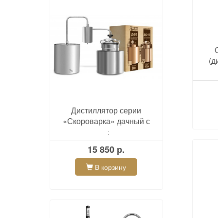
(д
Дистиллятор серии
«Скороварка» дачный с
сухопарником
:
15 850 р.
В корзину