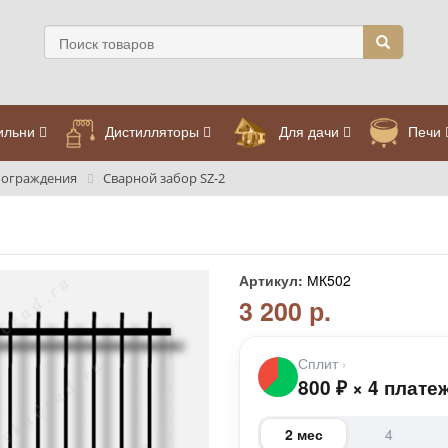
ильни
Дистилляторы
Для дачи
Печи
 ограждения
Сварной забор SZ-2
Артикул:
МК502
3 200 р.
Сплит
›
800
₽
×
4 плате
2 мес
4