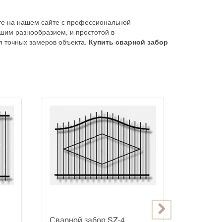
ете на нашем сайте с профессиональной
шим разнообразием, и простотой в
я точных замеров объекта.
Купить сварной забор
Сварной забор SZ-4
Сварной