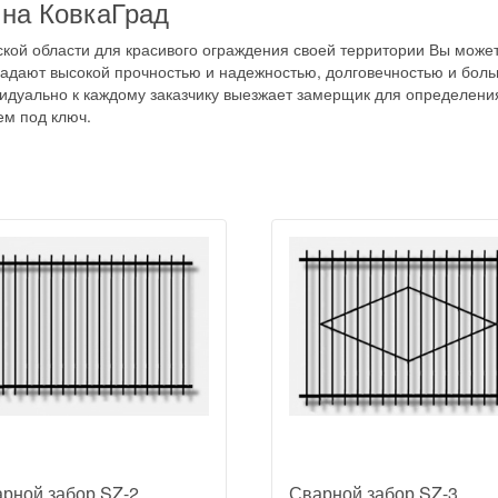
 на КовкаГрад
ской области для красивого ограждения своей территории Вы мож
ладают высокой прочностью и надежностью, долговечностью и боль
видуально к каждому заказчику выезжает замерщик для определени
ем под ключ.
рной забор SZ-2
Сварной забор SZ-3