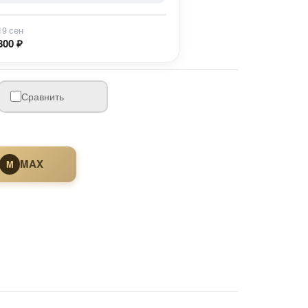
19 сен
800 ₽
Сравнить
MAX
M