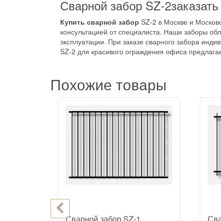
Сварной забор SZ-2заказать
Купить сварной забор
SZ-2 в Москве и Москов
консультацией от специалиста. Наши заборы об
эксплуатации. При заказе сварного забора инди
SZ-2 для красивого ограждения офиса предлага
Похожие товары
2
Сварной забор SZ-1
Сва