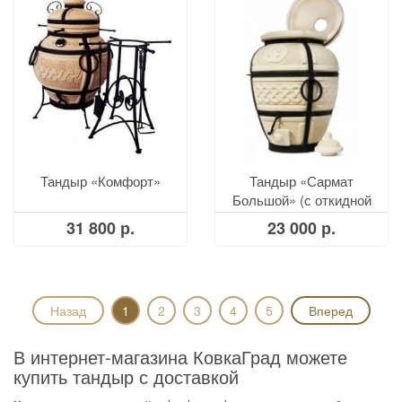
Тандыр «Комфорт»
Тандыр «Сармат
Большой» (с откидной
крышкой)
31 800 р.
23 000 р.
Назад
1
2
3
4
5
Вперед
В интернет-магазина КовкаГрад можете
купить тандыр с доставкой