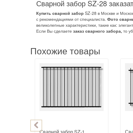
Сварной забор SZ-28 заказат
Купить сварной забор
SZ-28 в Москве и Моско
с рекомендациями от специалиста.
Фото сварн
великолепные характеристики, такие как: элеган
Если Вы сделаете
заказ сварного забора,
то у
Похожие товары
2
Сварной забор SZ-1
Сва