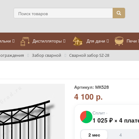
ильни
Дистилляторы
Для дачи
Печи
 ограждения
Забор сварной
Сварной забор SZ-28
Артикул:
МК528
4 100 р.
Сплит
›
1 025
₽
×
4 плат
2 мес
4