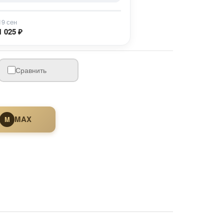
19 сен
1 025 ₽
Сравнить
MAX
M