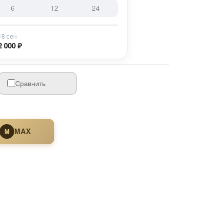
6
12
24
18 сен
2 000 ₽
Сравнить
MAX
M