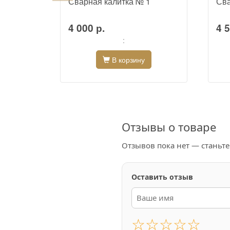
12
Сварная калитка № 1
Сва
4 000 р.
4 5
:
В корзину
Отзывы о товаре
Отзывов пока нет — станьт
Оставить отзыв
☆
☆
☆
☆
☆