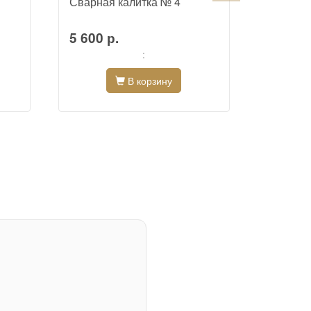
Сварная калитка № 4
Сварная
5 600 р.
6 000 
:
В корзину