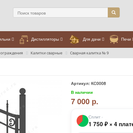
ильни
Дистилляторы
Для дачи
Печи
 ограждения
Калитки сварные
Сварная калитка № 9
Артикул:
КС0008
В наличии
7 000 р.
Сплит
›
1 750
₽
×
4 плат