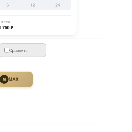
6
12
24
18 сен
1 750 ₽
Сравнить
MAX
M