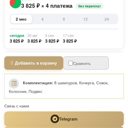
3 825
₽
×
4 платежа
без переплат
2 мес
4
6
12
24
сегодня
20 авг
3 сен
17 сен
3 825 ₽
3 825 ₽
3 825 ₽
3 825 ₽
Добавить в корзину
Сравнить
Комплектация:
8 шампуров, Кочерга, Совок,
Колосник, Подвес
Связь с нами
Telegram