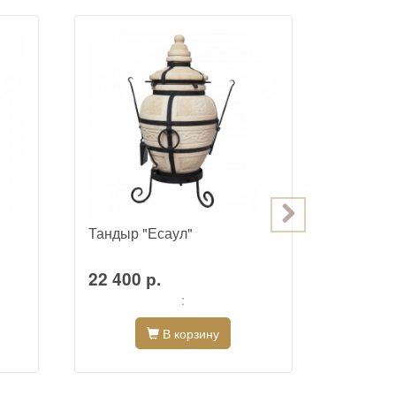
Тандыр "Есаул"
Тандыр 
откидно
22 400 р.
39 500
:
В корзину