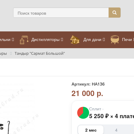
ильни
Дистилляторы
Для дачи
Печи
дыры
Тандыр "Сармат Большой"
Артикул:
НА136
21 000 р.
Сплит
›
5 250
₽
×
4 плат
2 мес
4