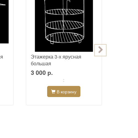
яя
Этажерка 3-х ярусная
Этажерк
большая
средня
3 000 р.
2 600 
:
В корзину