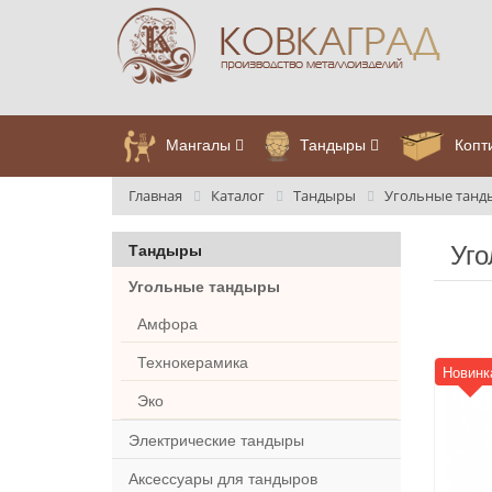
Мангалы
Тандыры
Копт
Главная
Каталог
Тандыры
Угольные тан
Уг
Тандыры
Угольные тандыры
Амфора
Технокерамика
Новинк
Эко
Электрические тандыры
Аксессуары для тандыров