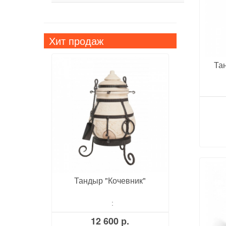
Хит продаж
Та
Тандыр "Кочевник"
:
12 600 р.