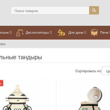
ильни
Дистилляторы
Для дачи
Печи
дыры
ольные тандыры
Сортировать по:
а