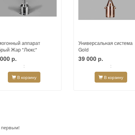
огонный аппарат
Универсальная система
рый Жар "Люкс"
Gold
000 р.
39 000 р.
:
:
В корзину
В корзину
е первым!