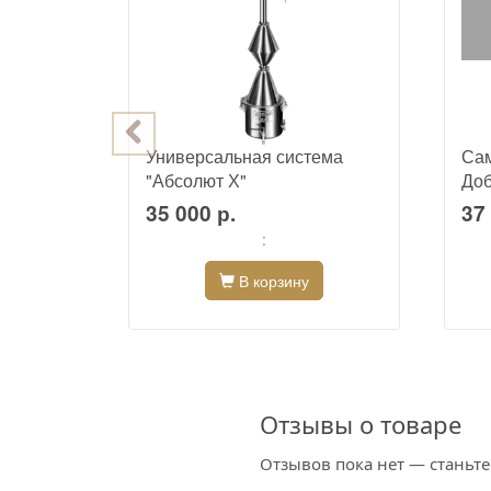
т
Универсальная система
Сам
"Абсолют Х"
Доб
35 000 р.
37 
:
В корзину
Отзывы о товаре
Отзывов пока нет — станьт