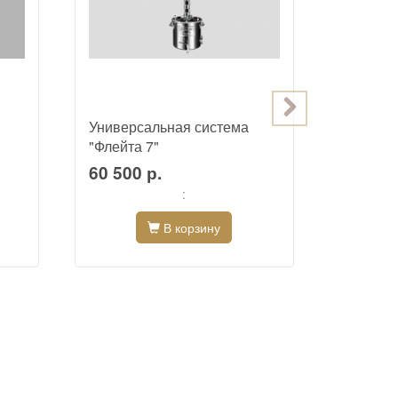
Универсальная система
Ректифи
"Флейта 7"
"Маяк"
60 500 р.
22 400
:
В корзину