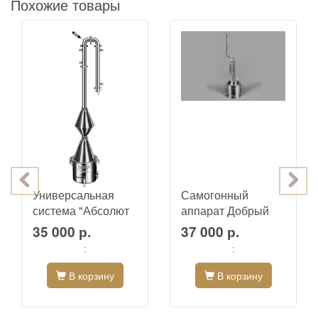
Похожие товары
Универсальная
Самогонный
система "Абсолют
аппарат Добрый
Х"
Жар "Люкс"
35 000 р.
37 000 р.
:
:
В корзину
В корзину