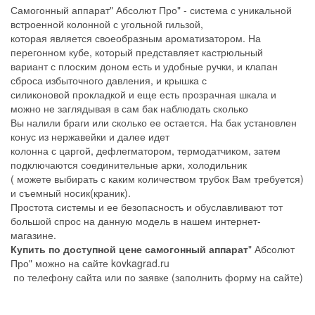
Самогонный аппарат" Абсолют Про" - система с уникальной
встроенной колонной с угольной гильзой,
которая является своеобразным ароматизатором. На
перегонном кубе, который представляет кастрюльный
вариант с плоским доном есть и удобные ручки, и клапан
сброса избыточного давления, и крышка с
силиконовой прокладкой и еще есть прозрачная шкала и
можно не заглядывая в сам бак наблюдать сколько
Вы налили браги или сколько ее остается. На бак установлен
конус из нержавейки и далее идет
колонна с царгой, дефлегматором, термодатчиком, затем
подключаются соединительные арки, холодильник
( можете выбирать с каким количеством трубок Вам требуется)
и съемный носик(краник).
Простота системы и ее безопасность и обуславливают тот
большой спрос на данную модель в нашем интернет-
магазине.
Купить по доступной цене самогонный аппарат
" Абсолют
Про" можно на сайте kovkagrad.ru
по телефону сайта или по заявке (заполнить форму на сайте)