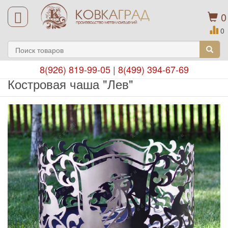
0
0
8(926) 819-99-05
|
8(499) 394-67-69
Костровая чаша "Лев"