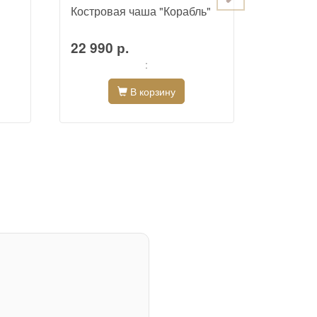
Костровая чаша "Корабль"
Костров
22 990 р.
36 990
:
В корзину