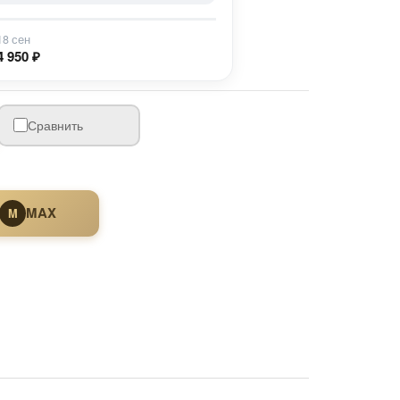
18 сен
4 950 ₽
Сравнить
MAX
M