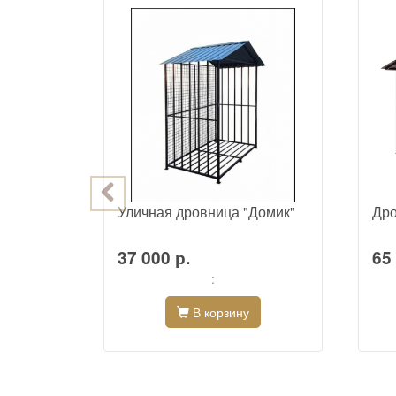
10
Уличная дровница "Домик"
Дро
37 000 р.
65 
:
В корзину