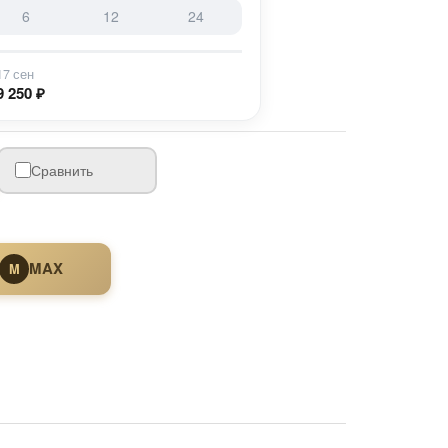
6
12
24
17 сен
9 250 ₽
Сравнить
MAX
M