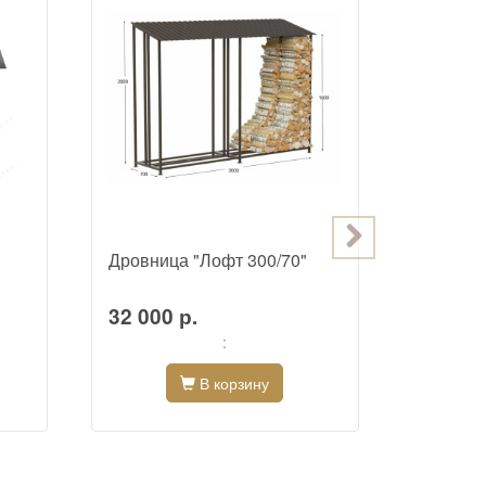
Дровница "Лофт 300/70"
Большая
сетчаты
32 000 р.
56 000
:
В корзину