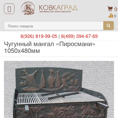
0
0
8(926) 819-99-05
|
8(499) 394-67-69
Чугунный мангал «Пиросмани»
1050х480мм