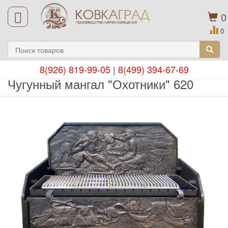
0
0
8(926) 819-99-05
|
8(499) 394-67-69
Чугунный мангал "Охотники" 620