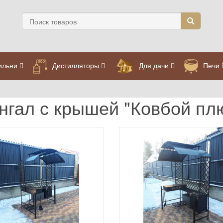
ильни
Дистилляторы
Для дачи
Печи
нгал с крышей "Ковбой пл