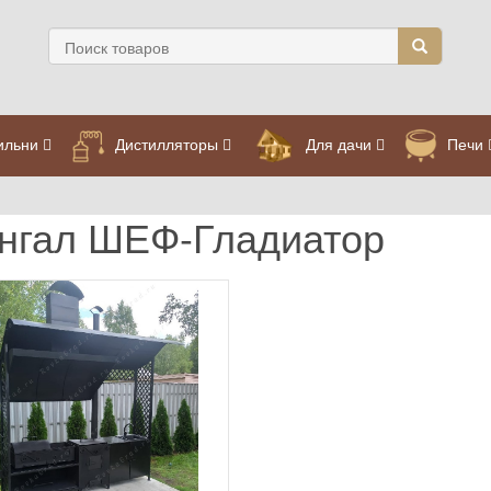
ильни
Дистилляторы
Для дачи
Печи
нгал ШЕФ-Гладиатор