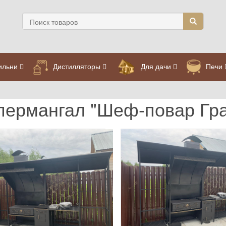
ильни
Дистилляторы
Для дачи
Печи
пермангал "Шеф-повар Гр