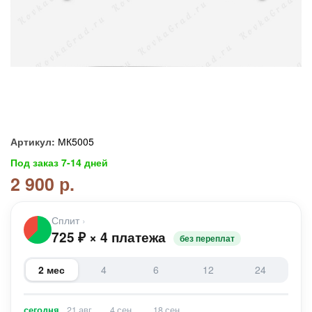
Артикул:
МК5005
Под заказ 7-14 дней
2 900 р.
Сплит
›
725
₽
×
4 платежа
без переплат
2 мес
4
6
12
24
сегодня
21 авг
4 сен
18 сен