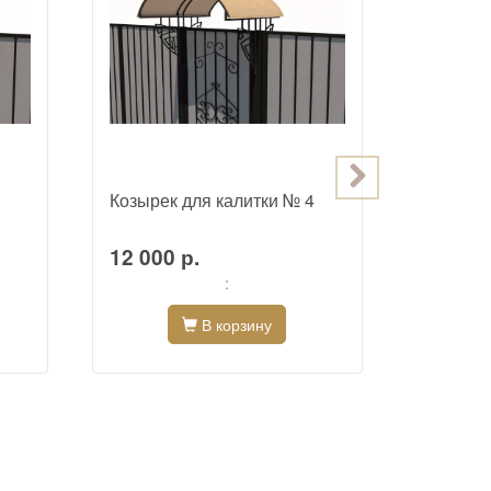
Козырек для калитки № 4
Козырек
12 000 р.
12 500
:
В корзину