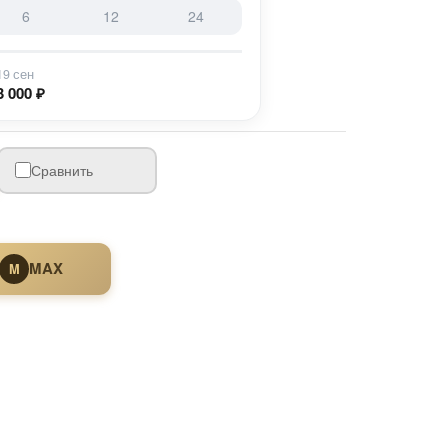
6
12
24
19 сен
3 000 ₽
Сравнить
MAX
M