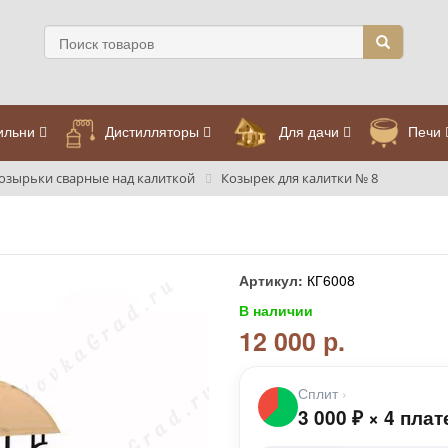
ильни
Дистилляторы
Для дачи
Печи
озырьки сварные над калиткой
Козырек для калитки № 8
Артикул:
КГ6008
В наличии
12 000 р.
Сплит
›
3 000
₽
×
4 плат