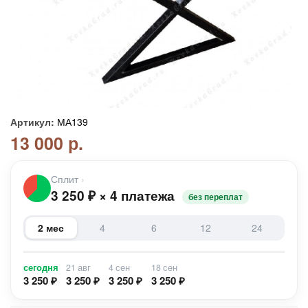
Артикул:
МА139
13 000 р.
Сплит
›
3 250
₽
×
4 платежа
без переплат
2 мес
4
6
12
24
сегодня
21 авг
4 сен
18 сен
3 250 ₽
3 250 ₽
3 250 ₽
3 250 ₽