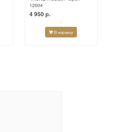
12004
10004
4 950 р.
4 950 
:
В корзину