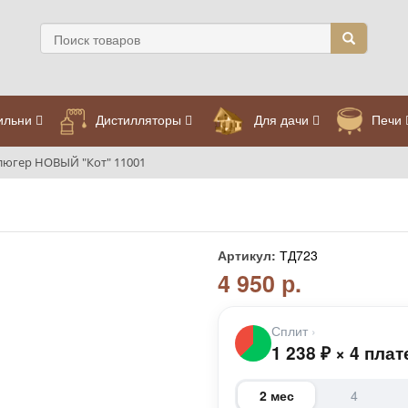
ильни
Дистилляторы
Для дачи
Печи
люгер НОВЫЙ "Кот" 11001
Артикул:
ТД723
4 950 р.
Сплит
›
1 238
₽
×
4 плат
2 мес
4