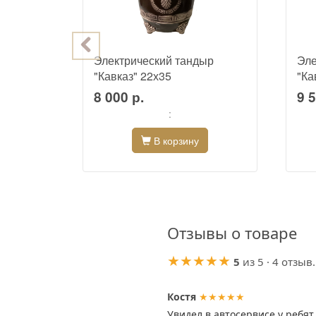
ыр
Электрический тандыр
Эле
"Кавказ" 22х35
"Ка
8 000 р.
9 5
:
В корзину
Отзывы о товаре
★★★★★
5
из 5 · 4 отзыв.
Костя
★★★★★
Увидел в автосервисе у ребят