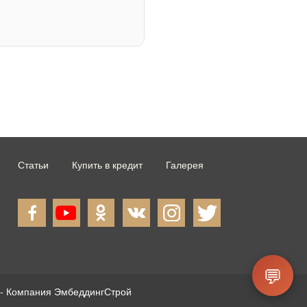
Статьи
Купить в кредит
Галерея
💬
- Компания ЭмбеддингСтрой