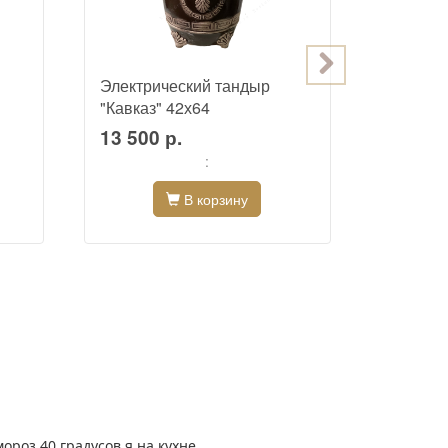
Электрический тандыр
Электри
"Кавказ" 42х64
"Арарат
13 500 р.
10 000
:
В корзину
ороз 40 градусов я на кухне