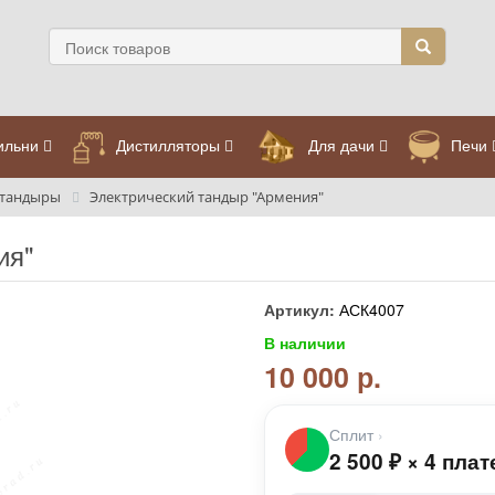
ильни
Дистилляторы
Для дачи
Печи
 тандыры
Электрический тандыр "Армения"
ия"
Артикул:
АСК4007
В наличии
10 000 р.
Сплит
›
2 500
₽
×
4 плат