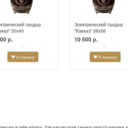
ктрический тандыр
Электрический тандыр
вказ" 30х45
"Кавказ" 38х56
00 р.
10 500 р.
:
:
В корзину
В корзину
 решил и себе купить, Для наших края тандыр просто находка. м