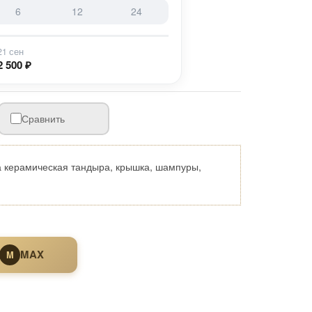
6
12
24
21 сен
2 500 ₽
Сравнить
 керамическая тандыра, крышка, шампуры,
MAX
M