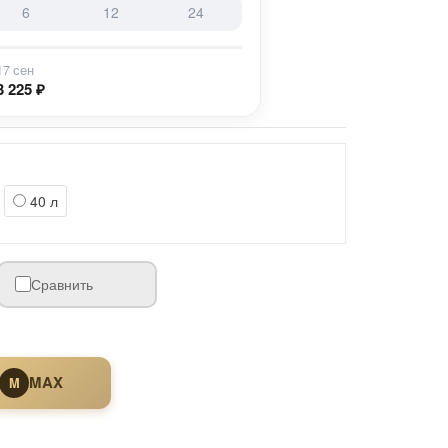
6
12
24
17 сен
3 225 ₽
40 л
Сравнить
MAX
M