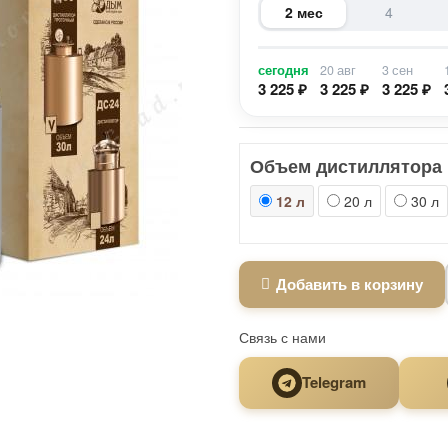
2 мес
4
сегодня
20 авг
3 сен
3 225 ₽
3 225 ₽
3 225 ₽
Объем дистиллятора
12 л
20 л
30 л
Добавить в корзину
Связь с нами
Telegram