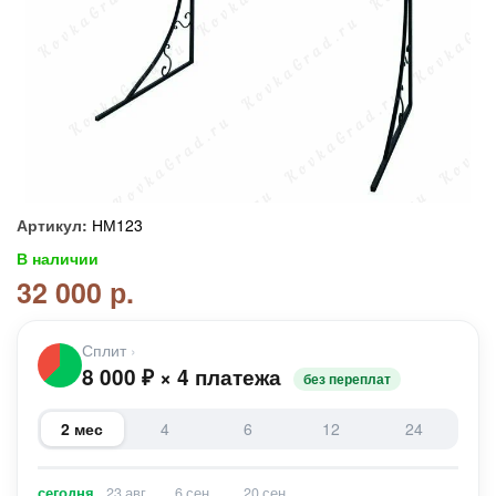
Артикул:
НМ123
В наличии
32 000 р.
Сплит
›
8 000
₽
×
4 платежа
без переплат
2 мес
4
6
12
24
сегодня
23 авг
6 сен
20 сен