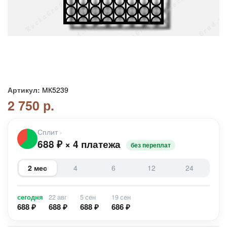
Артикул:
МК5239
2 750 р.
Сплит
›
688
₽
×
4 платежа
без переплат
2 мес
4
6
12
24
сегодня
22 авг
5 сен
19 сен
688 ₽
688 ₽
688 ₽
686 ₽