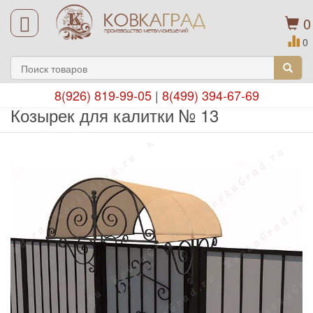
0
0
8(926) 819-99-05
|
8(499) 394-67-69
Козырек для калитки № 13