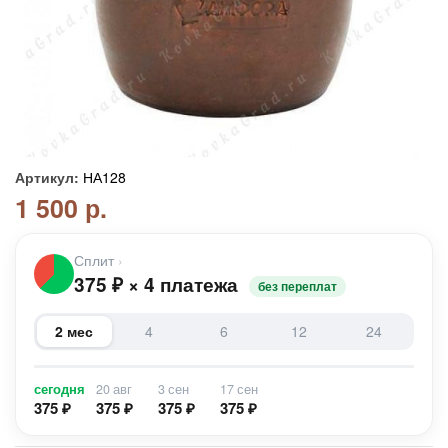
Артикул:
НА128
1 500 р.
Сплит
›
375
₽
×
4 платежа
без переплат
2 мес
4
6
12
24
сегодня
20 авг
3 сен
17 сен
375 ₽
375 ₽
375 ₽
375 ₽