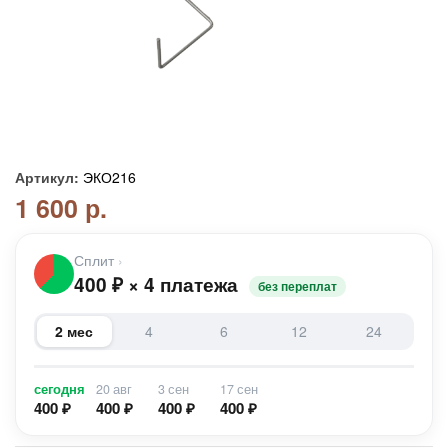
Артикул:
ЭКО216
1 600 р.
Сплит
›
400
₽
×
4 платежа
без переплат
2 мес
4
6
12
24
сегодня
20 авг
3 сен
17 сен
400 ₽
400 ₽
400 ₽
400 ₽