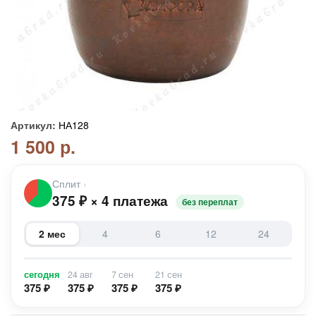
Артикул:
НА128
1 500 р.
Сплит
›
375
₽
×
4 платежа
без переплат
2 мес
4
6
12
24
сегодня
24 авг
7 сен
21 сен
375 ₽
375 ₽
375 ₽
375 ₽