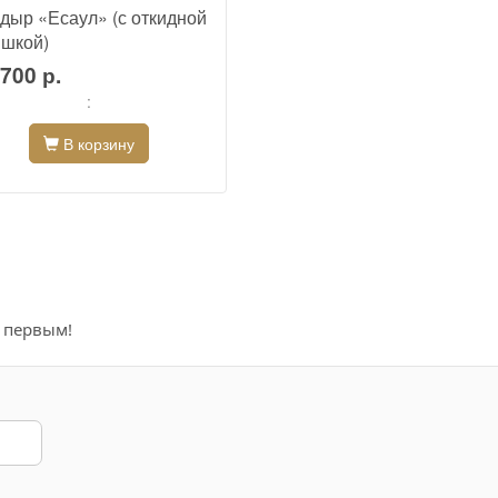
дыр «Есаул» (с откидной
шкой)
700 р.
:
В корзину
е первым!