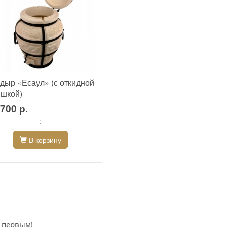
дыр «Есаул» (с откидной
шкой)
700 р.
:
В корзину
е первым!