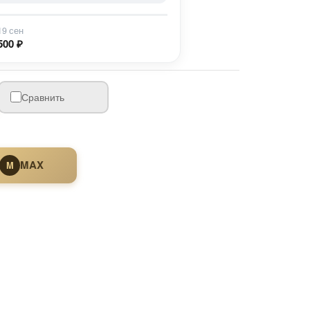
19 сен
500 ₽
Сравнить
MAX
M