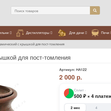
ильни
Дистилляторы
Для дачи
Печи
рамический с крышкой для пост-томления
рышкой для пост-томления
Артикул:
НА122
2 000 р.
Сплит
›
500
₽
×
4 плате
2 мес
4