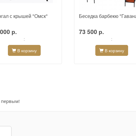
гал с крышей "Омск"
Беседка барбекю "Гаван
000 р.
73 500 р.
:
:
В корзину
В корзину
е первым!