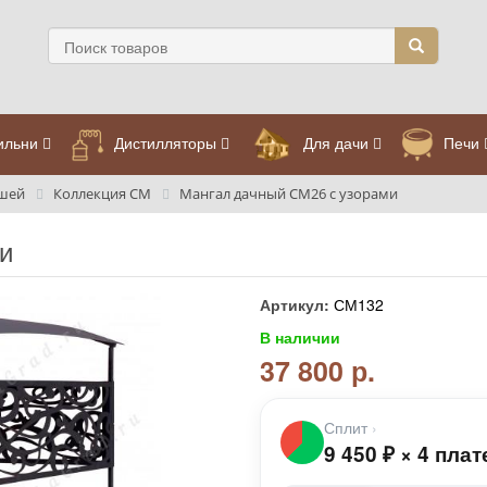
ильни
Дистилляторы
Для дачи
Печи
ышей
Коллекция СМ
Мангал дачный СМ26 с узорами
и
Артикул:
СМ132
В наличии
37 800 р.
Сплит
›
9 450
₽
×
4 плат