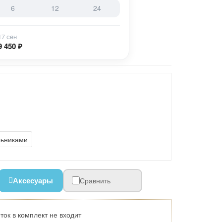
6
12
24
17 сен
9 450 ₽
льниками
Аксесуары
Сравнить
ок в комплект не входит