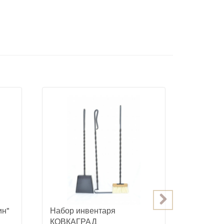
ин"
Набор инвентаря
Казан ч
КОВКАГРАД