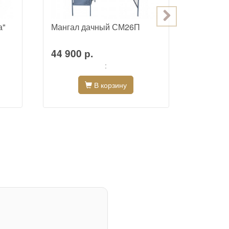
а"
Мангал дачный СМ26П
Смокер,
барбекю
"Гавана
44 900 р.
33 800
:
В корзину