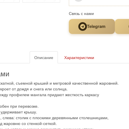
Связь с нами
Telegram
Описание
Характеристики
ами
катной, съемной крышей и метровой качественной жаровней.
кроет от дождя и снега или солнца.
ежду профилем мангала придают жесткость каркасу
добен при перевозке.
 удерживает крышу.
и, слева: столик с плоскими деревянными столешницами,
д жаровню со стенкой-сеткой.
, на которых можно разместить кухонную утварь,