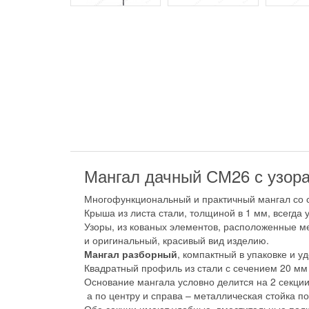
Мангал дачный СМ26 с узор
Многофункциональный и практичный мангал со с
Крыша из листа стали, толщиной в 1 мм, всегда у
Узоры, из кованых элементов, расположенные м
и оригинальный, красивый вид изделию.
Мангал разборный
, компактный в упаковке и у
Квадратный профиль из стали с сечением 20 мм
Основание мангала условно делится на 2 секци
а по центру и справа – металлическая стойка по
Обе секции имеют удобные, вместительные полки