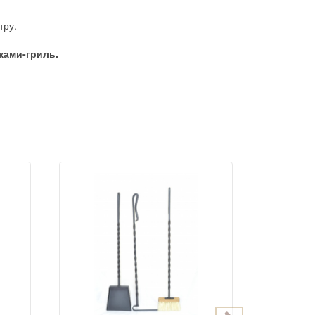
тру.
ками-гриль.