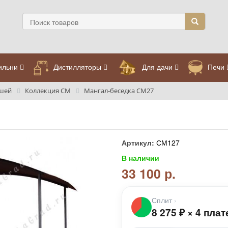
ильни
Дистилляторы
Для дачи
Печи
ышей
Коллекция СМ
Мангал-беседка СМ27
Артикул:
СМ127
В наличии
33 100 р.
Сплит
›
8 275
₽
×
4 плат