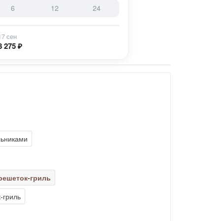
6
12
24
17 сен
8 275 ₽
льниками
решеток-гриль
-гриль