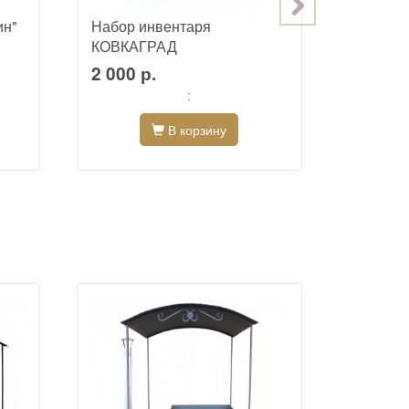
ин"
Набор инвентаря
Казан ч
КОВКАГРАД
2 000 р.
2 700 
:
В корзину