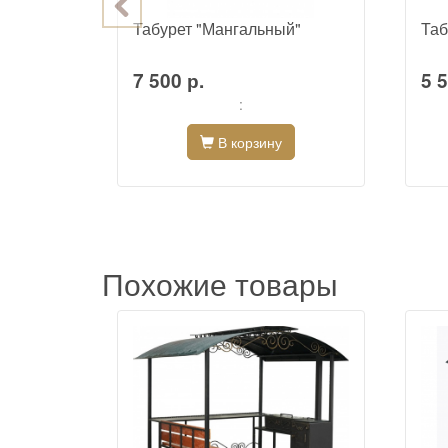
atar
Табурет "Мангальный"
Таб
7 500 р.
5 5
:
В корзину
Похожие товары