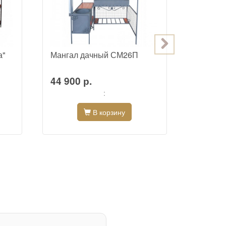
а"
Мангал дачный СМ26П
Смокер,
барбекю
"Гавана
44 900 р.
33 800
:
В корзину