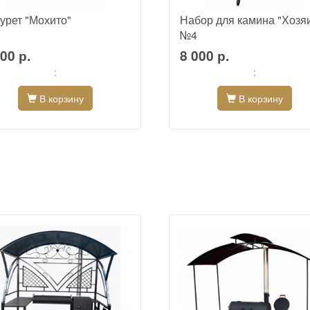
урет "Мохито"
Набор для камина "Хозя
№4
00 р.
8 000 р.
:
:
В корзину
В корзину