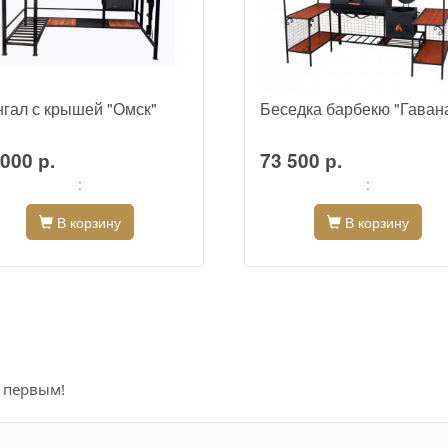
гал с крышей "Омск"
Беседка барбекю "Гаван
000 р.
73 500 р.
:
:
В корзину
В корзину
е первым!