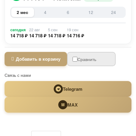
2 мес
4
6
12
24
сегодня
22 авг
5 сен
19 сен
14 718 ₽
14 718 ₽
14 718 ₽
14 716 ₽
Добавить в корзину
Сравнить
Связь с нами
Telegram
MAX
M